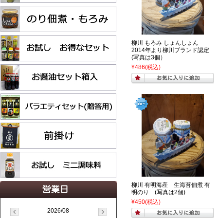
柳川 もろみ しょんしょん
2014年より柳川ブランド認定
(写真は3個）
¥486
(税込)
柳川 有明海産 生海苔佃煮 有
明のり (写真は2個)
¥450
(税込)
2026/08