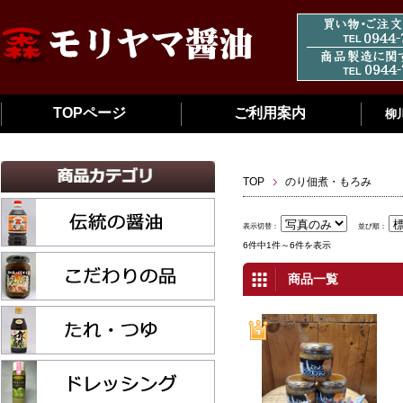
TOPページ
ご利用案内
柳
TOP
のり佃煮・もろみ
表示切替：
並び順：
6件中1件～6件を表示
商品一覧