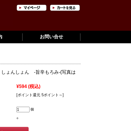
内
お問い合せ
 しょんしょん -旨辛もろみ-(写真は
¥594
(税込)
[ポイント還元 5ポイント～]
個
○