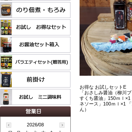
お得な お試しセットE
「おさしみ醤油（柳川ブラ
すくち醤油」150ｍｌ×
ネソース」100ｍｌ×1
ん）
2026/08