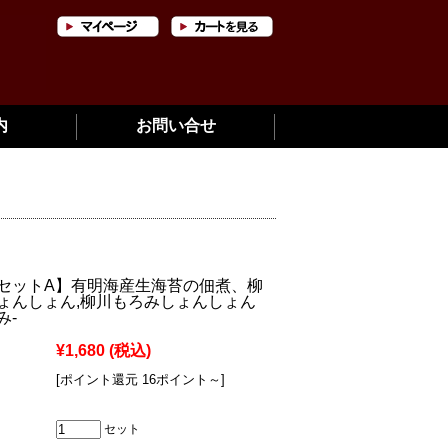
内
お問い合せ
セットA】有明海産生海苔の佃煮、柳
ょんしょん,柳川もろみしょんしょん
み-
¥1,680
(税込)
[ポイント還元 16ポイント～]
セット