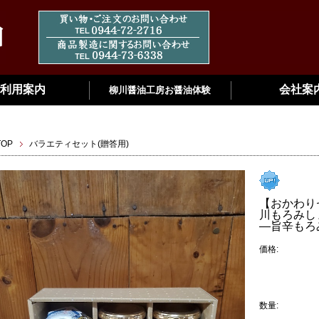
利用案内
会社案
柳川醤油工房お醤油体験
TOP
バラエティセット(贈答用)
【おかわり
川もろみし
―旨辛もろ
価格:
数量: