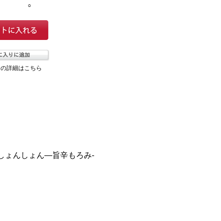
○
ての詳細はこちら
しょんしょん―旨辛もろみ-