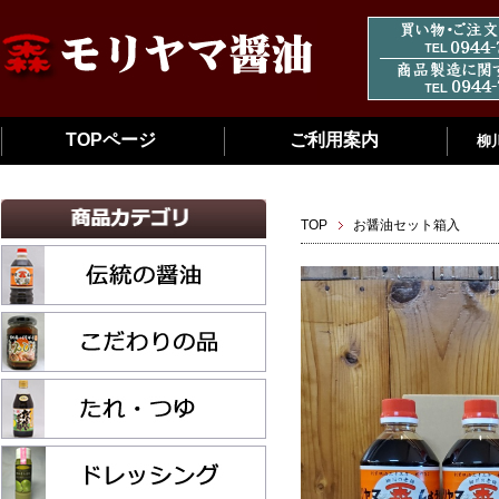
TOPページ
ご利用案内
柳
TOP
お醤油セット箱入