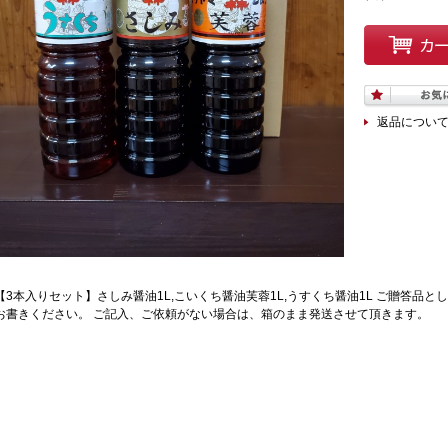
返品につい
【3本入りセット】さしみ醤油1L,こいくち醤油芙蓉1L,うすくち醤油1L ご贈答品
お書きください。 ご記入、ご依頼がない場合は、箱のまま発送させて頂きます。