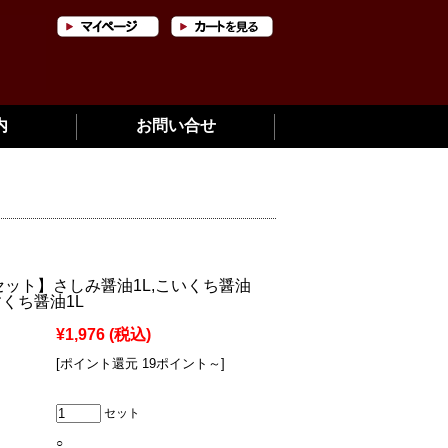
内
お問い合せ
セット】さしみ醤油1L,こいくち醤油
すくち醤油1L
¥1,976
(税込)
[ポイント還元 19ポイント～]
セット
○