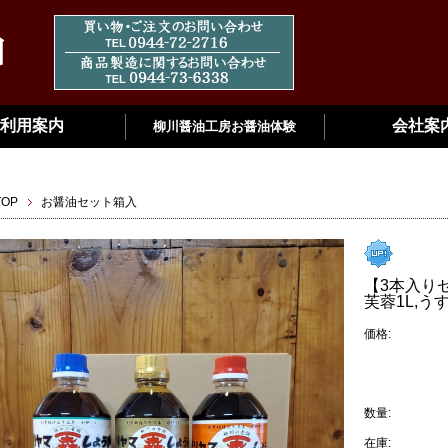
利用案内
会社案
柳川醤油工房お醤油体験
TOP
お醤油セット箱入
【3本入り
芙蓉1L,う
価格:
数量:
在庫: