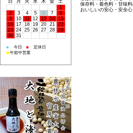
日
月
火
水
木
金
土
保存料・着色料・甘味料
1
おいしいの安心・安全心
2
3
4
5
6
7
8
9
10
11
12
13
14
15
16
17
18
19
20
21
22
23
24
25
26
27
28
29
30
31
今日
定休日
■
■
■
午前中営業